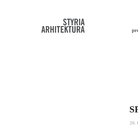
pr
S
20. 