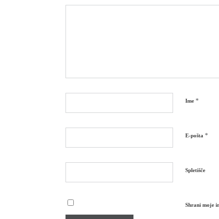
*
Ime
*
E-pošta
Spletišče
Shrani moje im