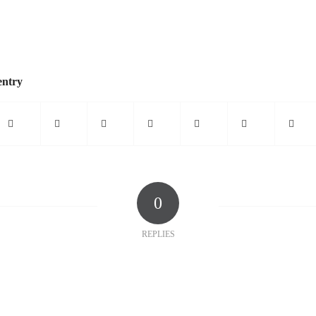
entry
0
REPLIES