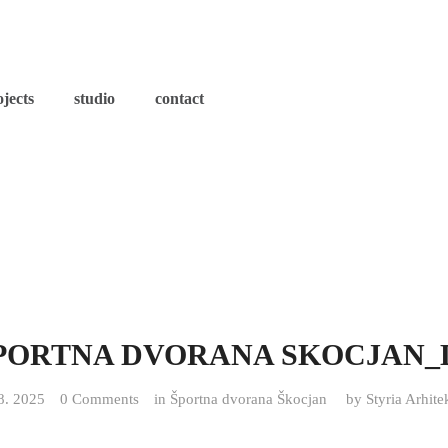
ojects
studio
contact
PORTNA DVORANA SKOCJAN_
8. 2025
0 Comments
in
Športna dvorana Škocjan
by
Styria Arhite