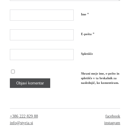
*
Ime
*
E-pošta
Spletišče
Shrani moje ime, e-pošto in
spletišče v ta brskalnik za
naslednjič, ko komentiram.
+386 222 829 88
facebook
info@styria.si
instagram