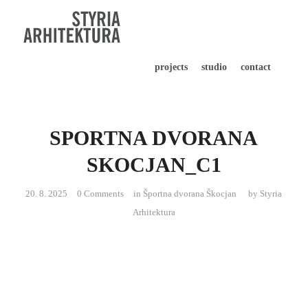
projects
studio
contact
SPORTNA DVORANA
SKOCJAN_C1
20. 8. 2025
0 Comments
in
Športna dvorana Škocjan
by
Styria
Arhitektura